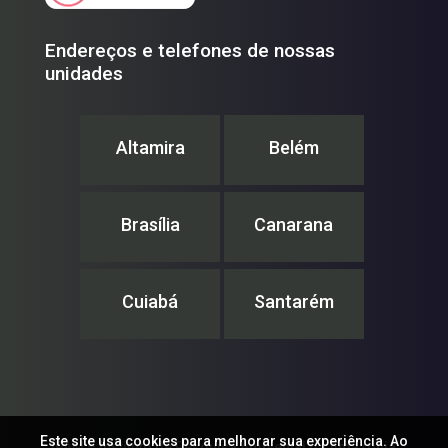
Endereços e telefones de nossas
unidades
Altamira
Belém
Brasília
Canarana
Cuiabá
Santarém
Este site usa cookies para melhorar sua experiência. Ao
IPAM – Instituto de Pesquisa Ambiental da Amazônia